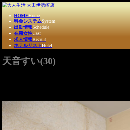
コ
ナ
ン
ビ
HOME
Home
テ
ゲ
料金システム
System
ン
ー
出勤情報
Schedule
ツ
シ
在籍女性
Cast
へ
ョ
求人情報
Recruit
ス
ン
ホテルリスト
Hotel
キ
に
ッ
移
天音すい(30)
プ
動