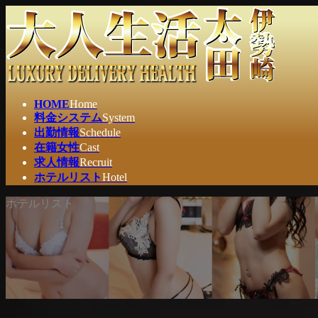
コ
ナ
ン
ビ
テ
ゲ
ン
ー
ツ
シ
へ
ョ
ス
ン
HOME
Home
キ
に
料金システム
System
ッ
移
出勤情報
Schedule
プ
動
在籍女性
Cast
求人情報
Recruit
ホテルリスト
Hotel
ホテルリスト