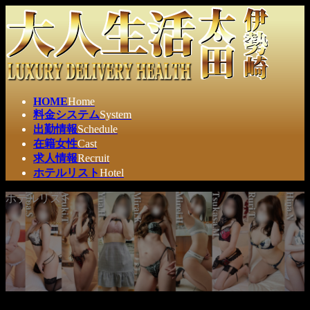
コ
ナ
ン
ビ
テ
ゲ
ン
ー
ツ
シ
へ
ョ
ス
ン
HOME
Home
キ
に
料金システム
System
ッ
移
出勤情報
Schedule
プ
動
在籍女性
Cast
求人情報
Recruit
ホテルリスト
Hotel
ホテルリスト