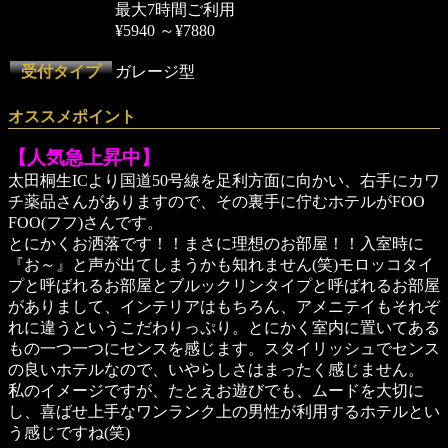
最大7時間ご利用
¥5940 ～¥7880
受付タイプ
ガレージ型
オススメポイント
【人気急上昇中】
太田桐生ICより国道50号線を足利方面に向かい、右手にカワ
チ薬品さんがありますので、その裏手に佇むホテルがFOO
FOO(フフ)さんです。
とにかくお洒落です！！まさに理想のお部屋！！入室時に
『お～』と声が出てしまうかも知れません(笑)モロッコタイ
プと呼ばれるお部屋とブルックリンタイプと呼ばれるお部屋
がありまして、インテリアはもちろん、アメニテイもそれぞ
れに違うというこだわりっぷり。とにかく室内に置いてある
もの一つ一つにセンスを感じます。スタイリッシュでセンス
の良いホテルなので、いやらしさはまったく感じません。
私のイメージですが、たとえお遊びでも、ムードを大切に
し、喜ばせ上手なワンランク上の男性が利用するホテルとい
う感じですね(笑)