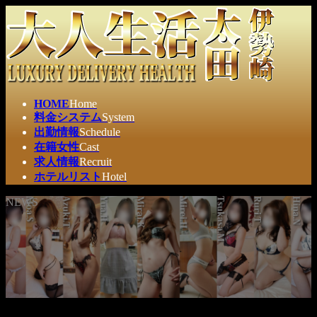
コ
ナ
ン
ビ
テ
ゲ
ン
ー
ツ
シ
へ
ョ
ス
ン
HOME
Home
キ
に
料金システム
System
ッ
移
出勤情報
Schedule
プ
動
在籍女性
Cast
求人情報
Recruit
ホテルリスト
Hotel
NEWS