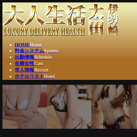
コ
ナ
ン
ビ
テ
ゲ
ン
ー
ツ
シ
へ
ョ
ス
ン
HOME
Home
キ
に
料金システム
System
ッ
移
出勤情報
Schedule
プ
動
在籍女性
Cast
求人情報
Recruit
ホテルリスト
Hotel
NEWS