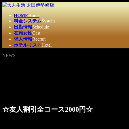
コ
ナ
ン
ビ
HOME
Home
テ
ゲ
料金システム
System
ン
ー
出勤情報
Schedule
ツ
シ
在籍女性
Cast
へ
ョ
求人情報
Recruit
ス
ン
ホテルリスト
Hotel
キ
に
ッ
移
NEWS
プ
動
☆友人割引全コース2000円☆