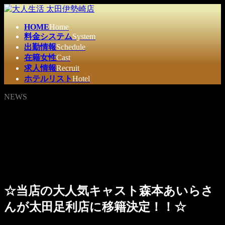
コ
ナ
ン
ビ
HOME
Home
テ
ゲ
料金システム
System
ン
ー
出勤情報
Schedule
ツ
シ
在籍女性
Cast
へ
ョ
求人情報
Recruit
ス
ン
ホテルリスト
Hotel
キ
に
ッ
移
NEWS
プ
動
☆当店の大人気キャスト森本あいらさ
んが太田足利店に移籍決定！！☆