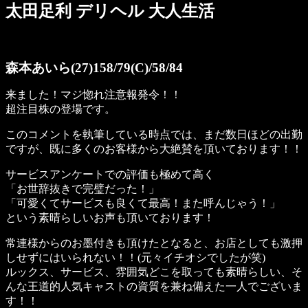
太田足利 デリヘル 大人生活
森本あいら(27)158/79(C)/58/84
来ました！マジ惚れ注意報発令！！
超注目株の登場です。
このコメントを執筆している時点では、まだ数日ほどの出勤
ですが、既に多くのお客様から大絶賛を頂いております！！
サービスアンケートでの評価も極めて高く
「お世辞抜きで完璧だった！」
「可愛くてサービスも良くて最高！また呼んじゃう！」
という素晴らしいお声も頂いております！
常連様からのお墨付きも頂けたとなると、お店としても激押
しせずにはいられない！！(元々イチオシでしたが笑)
ルックス、サービス、雰囲気どこを取っても素晴らしい、そ
んな王道的人気キャストの資質を兼ね備えた一人でございま
す！！