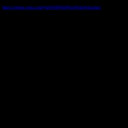
https://otona-oota.com/%e6%96%b0%e4%ba%ba/aira/