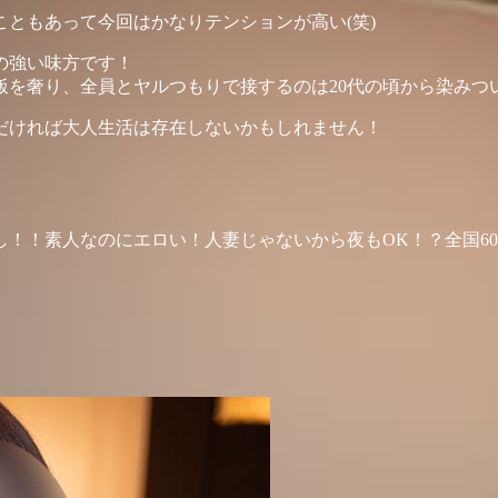
ともあって今回はかなりテンションが高い(笑)
の強い味方です！
飯を奢り、全員とヤルつもりで接するのは20代の頃から染みつ
だければ大人生活は存在しないかもしれません！
！！素人なのにエロい！人妻じゃないから夜もOK！？全国60