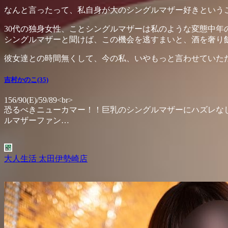
なんと言ったって、私自身が大のシングルマザー好きというこ
30代の独身女性、ことシングルマザーは私のような変態中年
シングルマザーと聞けば、この機会を逃すまいと、酒を奢り
彼女達との時間無くして、今の私、いやもっと言わせていた
吉村かのこ(35)
156/90(E)/59/89<br>
恐るべきニューカマー！！巨乳のシングルマザーにハズレなし
ルマザーファン…
大人生活 太田伊勢崎店