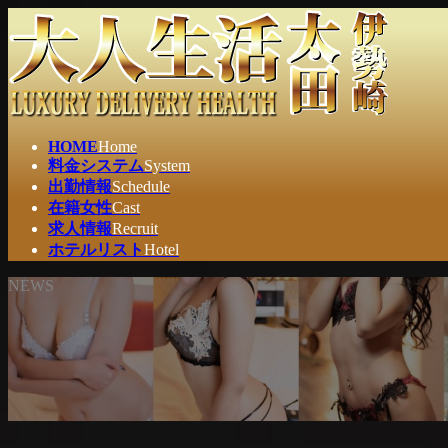
コ
ナ
ン
ビ
テ
ゲ
ン
ー
ツ
シ
へ
ョ
ス
ン
HOME
Home
キ
に
料金システム
System
ッ
移
出勤情報
Schedule
プ
動
在籍女性
Cast
求人情報
Recruit
ホテルリスト
Hotel
NEWS