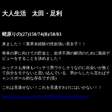
大人生活 太田・足利
蛯原りの(27)158/74(B)/58/83
来ました！！業界未経験の性欲強い系女子！！
将来の夢に向けての貯金と、欲求不満の解消のために風俗デ
ビューをすることを決めました！
ルックスも身体もバッチリ男ウケしそうなのに出会いが無く
て自分をモテないと思い込んでいる、男からしたら言わばチ
ャンスボール的な存在です(笑)
これは見逃せない！これを見逃すわけにはいかない！！
https://otona-oota.com/%e6%96%b0%e4%ba%ba/rino/