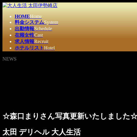
コ
ナ
ン
ビ
HOME
Home
テ
ゲ
料金システム
System
ン
ー
出勤情報
Schedule
ツ
シ
在籍女性
Cast
へ
ョ
求人情報
Recruit
ス
ン
ホテルリスト
Hotel
キ
に
ッ
移
NEWS
プ
動
☆森口まりさん写真更新いたしました
太田 デリヘル 大人生活