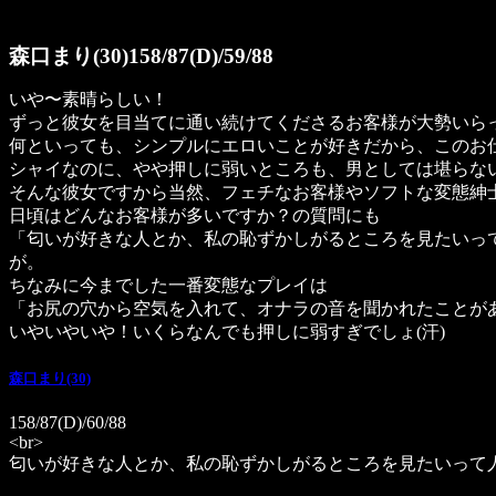
森口まり(30)158/87(D)/59/88
いや〜素晴らしい！
ずっと彼女を目当てに通い続けてくださるお客様が大勢いら
何といっても、シンプルにエロいことが好きだから、このお
シャイなのに、やや押しに弱いところも、男としては堪らない
そんな彼女ですから当然、フェチなお客様やソフトな変態紳
日頃はどんなお客様が多いですか？の質問にも
「匂いが好きな人とか、私の恥ずかしがるところを見たいっ
が。
ちなみに今までした一番変態なプレイは
「お尻の穴から空気を入れて、オナラの音を聞かれたことが
いやいやいや！いくらなんでも押しに弱すぎでしょ(汗)
森口まり(30)
158/87(D)/60/88
<br>
匂いが好きな人とか、私の恥ずかしがるところを見たいって人