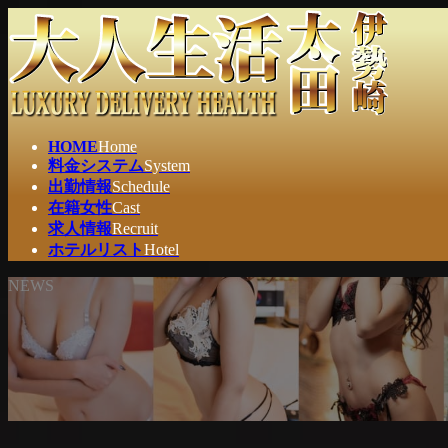
コ
ナ
ン
ビ
テ
ゲ
ン
ー
ツ
シ
へ
ョ
ス
ン
HOME
Home
キ
に
料金システム
System
ッ
移
出勤情報
Schedule
プ
動
在籍女性
Cast
求人情報
Recruit
ホテルリスト
Hotel
NEWS