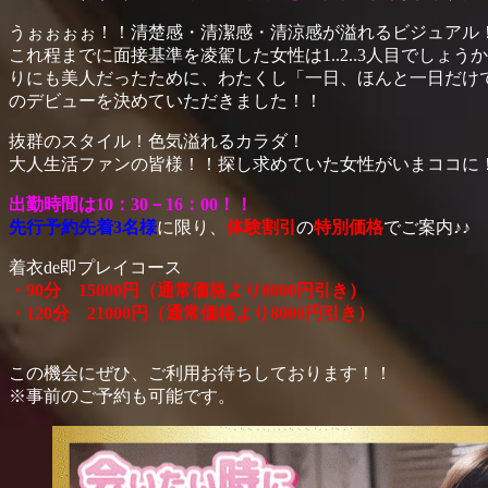
うぉぉぉぉ！！清楚感・清潔感・清涼感が溢れるビジュアル
これ程までに面接基準を凌駕した女性は1..2..3人目でし
りにも美人だったために、わたくし「一日、ほんと一日だけ
のデビューを決めていただきました！！
抜群のスタイル！色気溢れるカラダ！
大人生活ファンの皆様！！探し求めていた女性がいまココに
出勤時間は10：30－16
：00！！
先行予約先着3名様
に限り、
体験割引
の
特別価格
でご案内♪♪
着衣de即プレイコース
・90分 15000円（通常価格より8000円引き）
・120分 21000円（通常価格より8000円引き）
この機会にぜひ、ご利用お待ちしております！！
※事前のご予約も可能です。