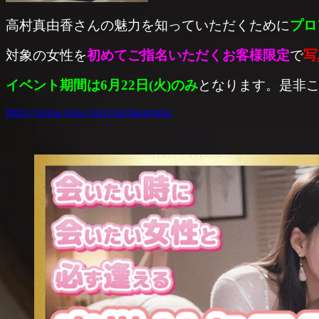
高村真由香さんの魅力を知っていただくために
プロ
対象の女性を
初めてご指名いただくお客様限定
で
写
イベント期間は6月22日(火)のみ
となります。是非
https://otona-oota.com/cast/takamura/