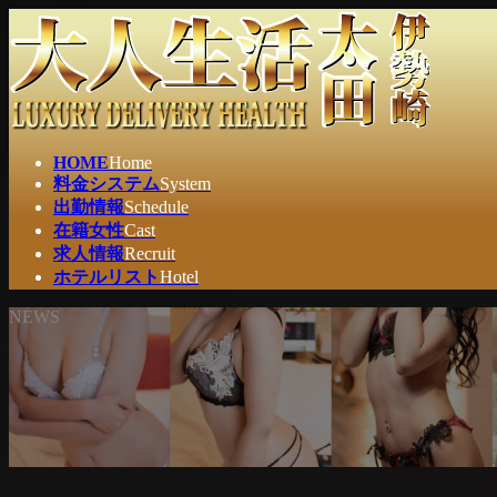
コ
ナ
ン
ビ
テ
ゲ
ン
ー
ツ
シ
へ
ョ
ス
ン
HOME
Home
キ
に
料金システム
System
ッ
移
出勤情報
Schedule
プ
動
在籍女性
Cast
求人情報
Recruit
ホテルリスト
Hotel
NEWS