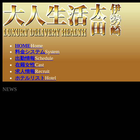
コ
ナ
ン
ビ
テ
ゲ
ン
ー
ツ
シ
へ
ョ
ス
ン
HOME
Home
キ
に
料金システム
System
ッ
移
出勤情報
Schedule
プ
動
在籍女性
Cast
求人情報
Recruit
ホテルリスト
Hotel
NEWS