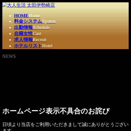
コ
ナ
ン
ビ
HOME
Home
テ
ゲ
料金システム
System
ン
ー
出勤情報
Schedule
ツ
シ
在籍女性
Cast
へ
ョ
求人情報
Recruit
ス
ン
ホテルリスト
Hotel
キ
に
ッ
移
NEWS
プ
動
ホームページ表示不具合のお詫び
日頃より当店をご利用いただきまして誠にありがとうござい
ます。