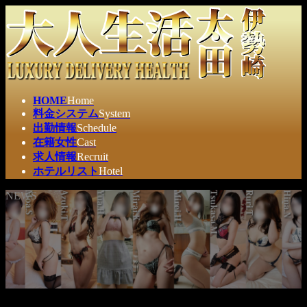
コ
ナ
ン
ビ
テ
ゲ
ン
ー
ツ
シ
へ
ョ
ス
ン
HOME
Home
キ
に
料金システム
System
ッ
移
出勤情報
Schedule
プ
動
在籍女性
Cast
求人情報
Recruit
ホテルリスト
Hotel
NEWS